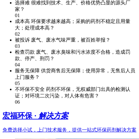
选择难
很难找到技术、生产、价格优势凸显的源头厂
家？
01
成本高
环保要求越来越高；采购的药剂不稳定且用量
大；处理成本高？
02
被投诉
废气、废水气味严重，被百姓举报？
03
检查罚款
废气、废水臭味和污水浓度不合格，造成罚
款、停产、刑罚？
04
服务无保障
供货商售后无保障；使用异常，无售后人员
上门服务？
05
不环保不安全
药剂不环保，无权威部门出具的检测认
证；对环境二次污染，对人体有危害？
06
宏福环保 ·
解决方案
免费选择小试，上门技术服务，提供一站式环保药剂解决方案