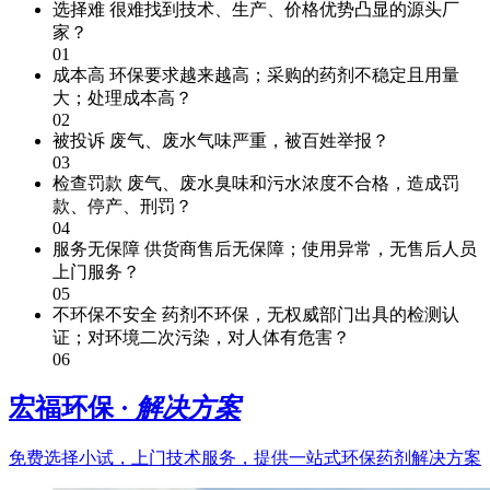
选择难
很难找到技术、生产、价格优势凸显的源头厂
家？
01
成本高
环保要求越来越高；采购的药剂不稳定且用量
大；处理成本高？
02
被投诉
废气、废水气味严重，被百姓举报？
03
检查罚款
废气、废水臭味和污水浓度不合格，造成罚
款、停产、刑罚？
04
服务无保障
供货商售后无保障；使用异常，无售后人员
上门服务？
05
不环保不安全
药剂不环保，无权威部门出具的检测认
证；对环境二次污染，对人体有危害？
06
宏福环保 ·
解决方案
免费选择小试，上门技术服务，提供一站式环保药剂解决方案