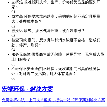
选择难
很难找到技术、生产、价格优势凸显的源头厂
家？
01
成本高
环保要求越来越高；采购的药剂不稳定且用量
大；处理成本高？
02
被投诉
废气、废水气味严重，被百姓举报？
03
检查罚款
废气、废水臭味和污水浓度不合格，造成罚
款、停产、刑罚？
04
服务无保障
供货商售后无保障；使用异常，无售后人员
上门服务？
05
不环保不安全
药剂不环保，无权威部门出具的检测认
证；对环境二次污染，对人体有危害？
06
宏福环保 ·
解决方案
免费选择小试，上门技术服务，提供一站式环保药剂解决方案