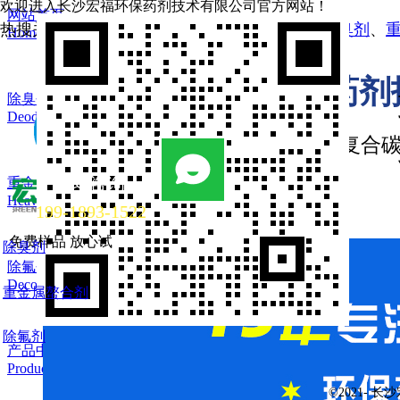
欢迎进入长沙宏福环保药剂技术有限公司官方网站！
网站首页
热搜关键词：
植物除臭剂
、
生物除臭剂
、
杀菌除臭剂
、
Home
长沙宏福环保药剂
除臭剂
Deodorant
除臭剂·除氟剂·除铊剂·复合
立即咨询
重金属螯合剂
Heavy metal chelatin
199-1893-1522
免费样品 放心试
除臭剂
除氟剂
Decolorizer
重金属螯合剂
除氟剂
产品中心
Products
©2021-