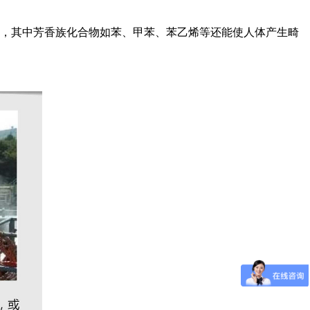
，其中芳香族化合物如苯、甲苯、苯乙烯等还能使人体产生畸