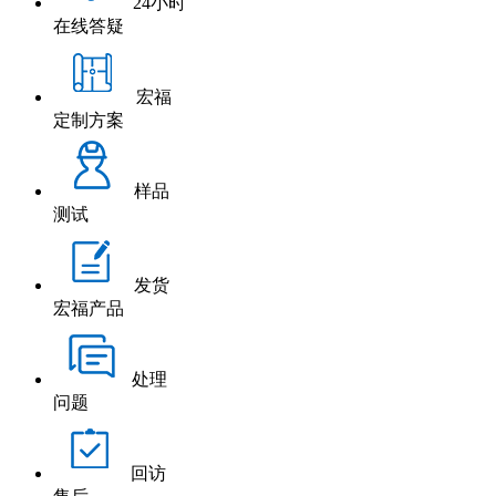
24小时
在线答疑
宏福
定制方案
样品
测试
发货
宏福产品
处理
问题
回访