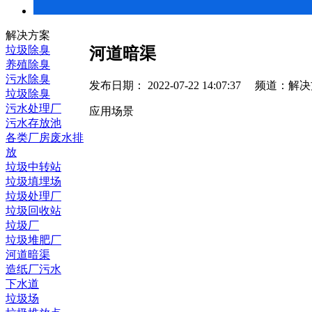
解决方案
垃圾除臭
河道暗渠
养殖除臭
污水除臭
发布日期： 2022-07-22 14:07:37 频道
垃圾除臭
污水处理厂
应用场景
污水存放池
各类厂房废水排
放
垃圾中转站
垃圾填埋场
垃圾处理厂
垃圾回收站
垃圾厂
垃圾堆肥厂
河道暗渠
造纸厂污水
下水道
垃圾场