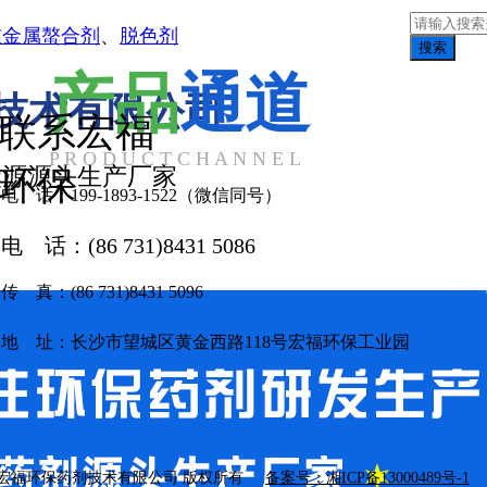
重金属螯合剂
、
脱色剂
搜索
产品
通道
技术有限公司
联系宏福
P R O D U C T C H A N N E L
碳源源头生产厂家
环保
电 话：199-1893-1522（微信同号）
电 话：(86 731)8431 5086
传 真：(86 731)8431 5096
地 址：长沙市望城区黄金西路118号宏福环保工业园
 长沙宏福环保药剂技术有限公司 版权所有
备案号：湘ICP备13000489号-1