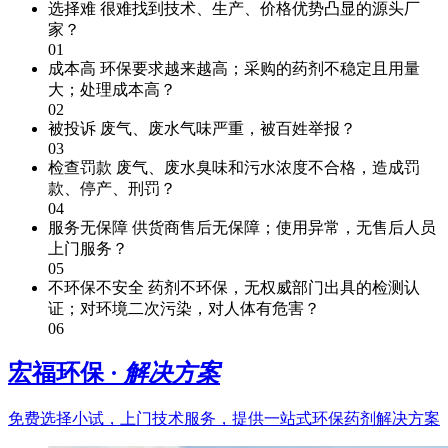
选择难
很难找到技术、生产、价格优势凸显的源头厂
家？
01
成本高
环保要求越来越高；采购的药剂不稳定且用量
大；处理成本高？
02
被投诉
废气、废水气味严重，被百姓举报？
03
检查罚款
废气、废水臭味和污水浓度不合格，造成罚
款、停产、刑罚？
04
服务无保障
供货商售后无保障；使用异常，无售后人员
上门服务？
05
不环保不安全
药剂不环保，无权威部门出具的检测认
证；对环境二次污染，对人体有危害？
06
宏福环保 ·
解决方案
免费选择小试，上门技术服务，提供一站式环保药剂解决方案