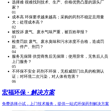
选择难
很难找到技术、生产、价格优势凸显的源头厂
家？
01
成本高
环保要求越来越高；采购的药剂不稳定且用量
大；处理成本高？
02
被投诉
废气、废水气味严重，被百姓举报？
03
检查罚款
废气、废水臭味和污水浓度不合格，造成罚
款、停产、刑罚？
04
服务无保障
供货商售后无保障；使用异常，无售后人员
上门服务？
05
不环保不安全
药剂不环保，无权威部门出具的检测认
证；对环境二次污染，对人体有危害？
06
宏福环保 ·
解决方案
免费选择小试，上门技术服务，提供一站式环保药剂解决方案